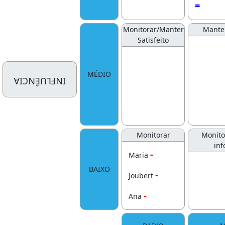
=
Monitorar/Manter
Manter
Satisfeito
MÉDIO
INFLUÊNCIA
Monitorar
Monito
in
-
Maria
BAIXO
-
Joubert
-
Ana