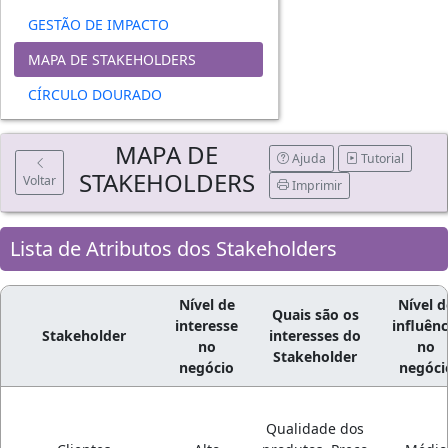
GESTÃO DE IMPACTO
MAPA DE STAKEHOLDERS
CÍRCULO DOURADO
MAPA DE
Ajuda
Tutorial
STAKEHOLDERS
Voltar
Imprimir
Lista de Atributos dos Stakeholders
Nível de
Nível d
Quais são os
interesse
influênc
Stakeholder
interesses do
no
no
Stakeholder
negócio
negóci
Qualidade dos