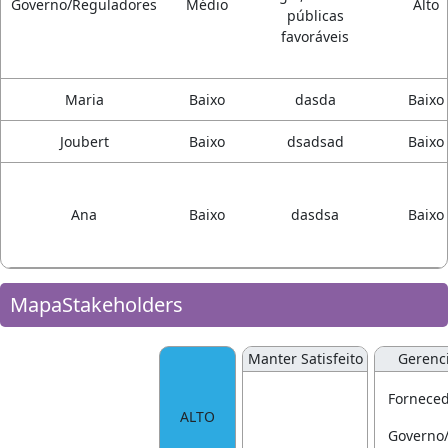
Governo/Reguladores
Médio
Alto
públicas
favoráveis
Maria
Baixo
dasda
Baixo
Joubert
Baixo
dsadsad
Baixo
Ana
Baixo
dasdsa
Baixo
MapaStakeholders
Manter Satisfeito
Gerenci
Fornece
ALTO
Governo